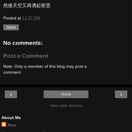
然後天空又再湧起密雲
Posted at
12:47 PM
Share
No comments:
Post a Comment
Note: Only a member of this blog may post a
comment.
‹
›
Home
View web version
About Me
Alex