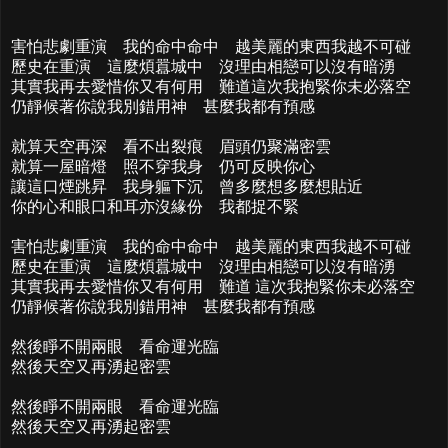
害怕悲劇重演 我的命中命中 越美麗的東西我越不可碰
歷史在重演 這麼煩囂城中 沒理由相戀可以沒有暗湧
其實我再去愛惜你又有何用 難道這次我抱緊你未必落空
仍靜候著你說我別錯用神 甚麼我都有預感
就算天空再深 看不出裂痕 眉頭仍聚滿密雲
就算一屋暗燈 照不穿我身 仍可反映你心
讓這口煙跳昇 我身軀下沉 曾多麼想多麼想貼近
你的心和眼口和耳亦沒緣份 我都捉不緊
害怕悲劇重演 我的命中命中 越美麗的東西我越不可碰
歷史在重演 這麼煩囂城中 沒理由相戀可以沒有暗湧
其實我再去愛惜你又有何用 難道 這次我抱緊你未必落空
仍靜候著你說我別錯用神 甚麼我都有預感
然後睜不開兩眼 看命運光臨
然後天空又再湧起密雲
然後睜不開兩眼 看命運光臨
然後天空又再湧起密雲